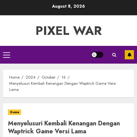
Skip
August 8, 2026
to
content
PIXEL WAR
Primary
Menu
Home
2024
October
16
Menyelusuri Kembali Kenangan Dengan Waptrick Game Versi
Lama
Game
Menyelusuri Kembali Kenangan Dengan
Waptrick Game Versi Lama