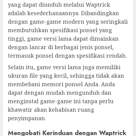
yang dapat diunduh melalui Waptrick
adalah kesederhanaannya. Dibandingkan
dengan game-game modern yang seringkali
membutuhkan spesifikasi ponsel yang
tinggi, game versi lama dapat dimainkan
dengan lancar di berbagai jenis ponsel,
termasuk ponsel dengan spesifikasi rendah.
Selain itu, game versi lama juga memiliki
ukuran file yang kecil, sehingga tidak akan
membebani memori ponsel Anda. Anda
dapat dengan mudah mengunduh dan
menginstal game-game ini tanpa perlu
khawatir akan kehabisan ruang
penyimpanan.
Mengobati Kerinduan dengan Waptrick