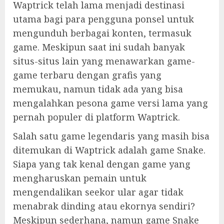
Waptrick telah lama menjadi destinasi
utama bagi para pengguna ponsel untuk
mengunduh berbagai konten, termasuk
game. Meskipun saat ini sudah banyak
situs-situs lain yang menawarkan game-
game terbaru dengan grafis yang
memukau, namun tidak ada yang bisa
mengalahkan pesona game versi lama yang
pernah populer di platform Waptrick.
Salah satu game legendaris yang masih bisa
ditemukan di Waptrick adalah game Snake.
Siapa yang tak kenal dengan game yang
mengharuskan pemain untuk
mengendalikan seekor ular agar tidak
menabrak dinding atau ekornya sendiri?
Meskipun sederhana, namun game Snake