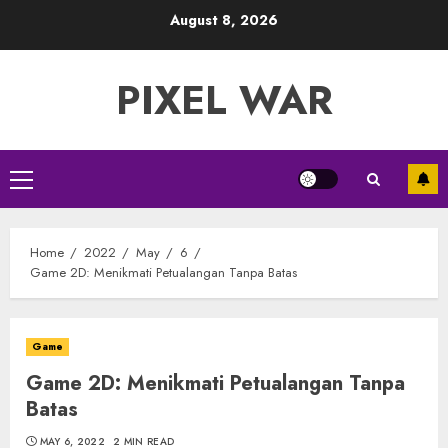
Skip
August 8, 2026
to
content
PIXEL WAR
Primary
Menu
Home
2022
May
6
Game 2D: Menikmati Petualangan Tanpa Batas
Game
Game 2D: Menikmati Petualangan Tanpa
Batas
MAY 6, 2022
2 MIN READ