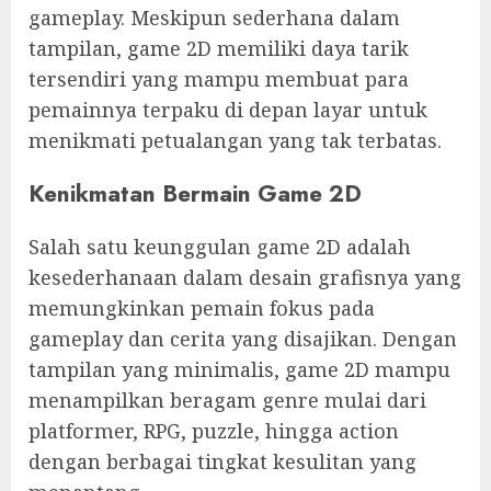
gameplay. Meskipun sederhana dalam
tampilan, game 2D memiliki daya tarik
tersendiri yang mampu membuat para
pemainnya terpaku di depan layar untuk
menikmati petualangan yang tak terbatas.
Kenikmatan Bermain Game 2D
Salah satu keunggulan game 2D adalah
kesederhanaan dalam desain grafisnya yang
memungkinkan pemain fokus pada
gameplay dan cerita yang disajikan. Dengan
tampilan yang minimalis, game 2D mampu
menampilkan beragam genre mulai dari
platformer, RPG, puzzle, hingga action
dengan berbagai tingkat kesulitan yang