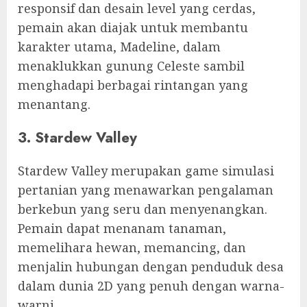
responsif dan desain level yang cerdas,
pemain akan diajak untuk membantu
karakter utama, Madeline, dalam
menaklukkan gunung Celeste sambil
menghadapi berbagai rintangan yang
menantang.
3. Stardew Valley
Stardew Valley merupakan game simulasi
pertanian yang menawarkan pengalaman
berkebun yang seru dan menyenangkan.
Pemain dapat menanam tanaman,
memelihara hewan, memancing, dan
menjalin hubungan dengan penduduk desa
dalam dunia 2D yang penuh dengan warna-
warni.