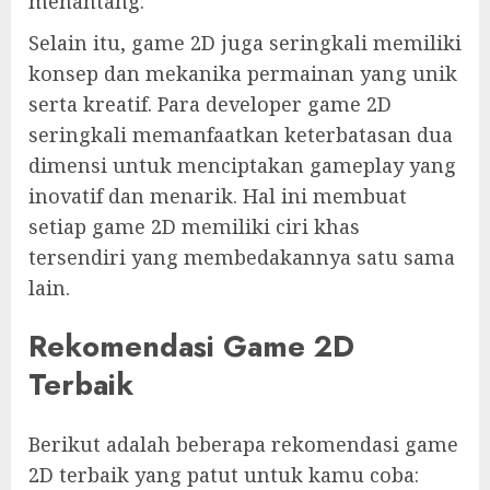
menantang.
Selain itu, game 2D juga seringkali memiliki
konsep dan mekanika permainan yang unik
serta kreatif. Para developer game 2D
seringkali memanfaatkan keterbatasan dua
dimensi untuk menciptakan gameplay yang
inovatif dan menarik. Hal ini membuat
setiap game 2D memiliki ciri khas
tersendiri yang membedakannya satu sama
lain.
Rekomendasi Game 2D
Terbaik
Berikut adalah beberapa rekomendasi game
2D terbaik yang patut untuk kamu coba: