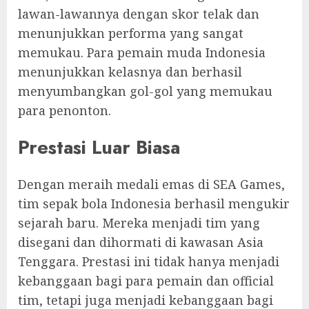
lawan-lawannya dengan skor telak dan
menunjukkan performa yang sangat
memukau. Para pemain muda Indonesia
menunjukkan kelasnya dan berhasil
menyumbangkan gol-gol yang memukau
para penonton.
Prestasi Luar Biasa
Dengan meraih medali emas di SEA Games,
tim sepak bola Indonesia berhasil mengukir
sejarah baru. Mereka menjadi tim yang
disegani dan dihormati di kawasan Asia
Tenggara. Prestasi ini tidak hanya menjadi
kebanggaan bagi para pemain dan official
tim, tetapi juga menjadi kebanggaan bagi