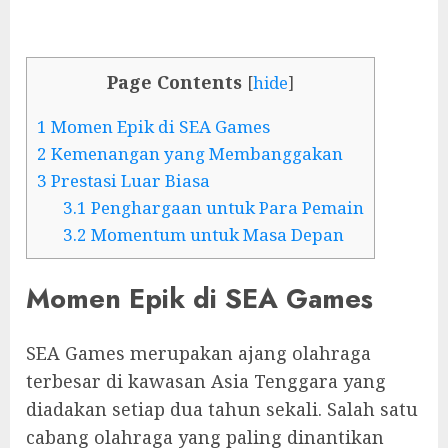
Page Contents
[
hide
]
1
Momen Epik di SEA Games
2
Kemenangan yang Membanggakan
3
Prestasi Luar Biasa
3.1
Penghargaan untuk Para Pemain
3.2
Momentum untuk Masa Depan
Momen Epik di SEA Games
SEA Games merupakan ajang olahraga
terbesar di kawasan Asia Tenggara yang
diadakan setiap dua tahun sekali. Salah satu
cabang olahraga yang paling dinantikan