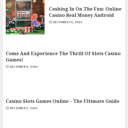
Cashing In On The Fun: Online
Casino Real Money Android
DECEMBER 10, 2024
Come And Experience The Thrill Of Slots Casino
Games!
DECEMBER 8, 2024
Casino Slots Games Online – The Ultimate Guide
DECEMBER 5, 2024