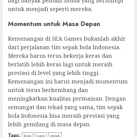
bagi banyak pemain muda yang bermimpi
untuk menjadi seperti mereka.
Momentum untuk Masa Depan
Kemenangan di SEA Games bukanlah akhir
dari perjalanan tim sepak bola Indonesia.
Mereka harus terus bekerja keras dan
berlatih lebih keras lagi untuk meraih
prestasi di level yang lebih tinggi.
Kemenangan ini harus menjadi momentum
untuk terus berkembang dan
meningkatkan kualitas permainan. Dengan
semangat dan tekad yang sama, tim sepak
bola Indonesia bisa meraih prestasi yang
lebih gemilang di masa depan.
Tags:
bola
juara
sepak