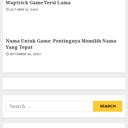
Waptrick Game Versi Lama
OCTOBER 16, 2024
Nama Untuk Game: Pentingnya Memilih Nama
Yang Tepat
SEPTEMBER 26, 2024
Search
for: